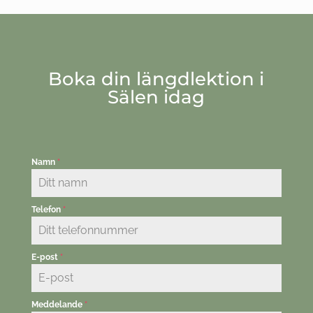
Boka din längdlektion i
Sälen idag
Namn
*
Telefon
*
E-post
*
Meddelande
*